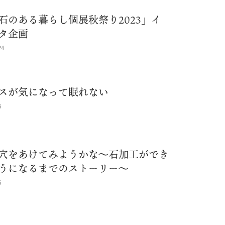
石のある暮らし個展秋祭り2023」イ
タ企画
24
スが気になって眠れない
6
穴をあけてみようかな～石加工ができ
うになるまでのストーリー～
6