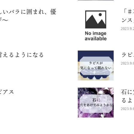
しいバラに囲まれ、優
「♯
ジ〜
ンス
2023.9.
言えるようになる
ラピ
2023.9.
ピアス
石に
るよ
2023.9.