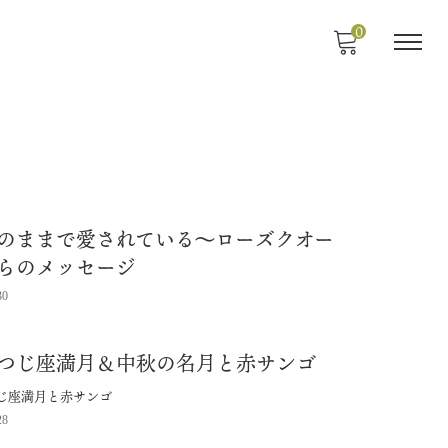
0
のままで愛されている～ローズクオー
らのメッセージ
30
つじ座満月＆中秋の名月と赤サンゴ
じ座満月と赤サンゴ
28