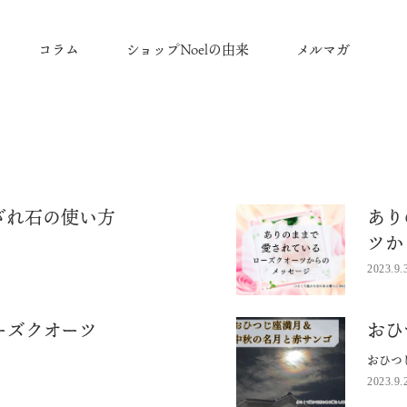
コラム
ショップNoelの由来
メルマガ
ざれ石の使い方
あり
ツか
2023.9.
ーズクオーツ
おひ
おひつ
2023.9.