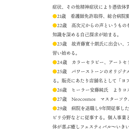
症状、その他精神症状により憑依体
●
21歳 看護師免許取得、総合病院
●
22歳 高次元からの声というも
知識を深める自己探求が始まる。
●
23歳 故斉藤寛十朗氏に出会い
習い始める。
●
24歳 カラーセラピー、アート
●
25歳 パワーストーンのオリジ
る。販売にあたり店舗名として「ヨ
●
26歳 ヒーラー安藤純氏 よりコ
●
27歳 Neocosmos マスター
●
29歳 病院を退職し9年間従事し
ビリ分野などに従事する。個人事業
体が喜ぶ癒しフェスティバル～いき