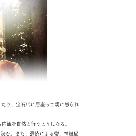
きたり、宝石店に居座って親に怒られ
る内観を自然と行うようになる。
を読む。また、憑依による鬱、神経症