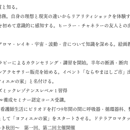
質と知る。
勤務。自身の理想と現実の違いからリアリティショックを体験
のを初めて意識的に感知する。ヒーラー・チャネラーの友人との
、アロマ・レイキ・宇宙・波動・音について知識を深める。絵画
セラピーによるカウンセリング・講習を開始。半年の断酒・断肉
ナルアクセサリー販売を始める。イベント「ならやまはしご市」
フィエルの家」と名付ける。
ズミックレゾナンスレベル１習得
ソウル養成セミナー認定コース受講。
た看護師生活にピリオドを打つ9年間の間に呼吸器・循環器科
として「ヨフィエルの家」をスタートさせる。ドテラアロマタッ
いき秋田～ 第一回、第二回主催開催