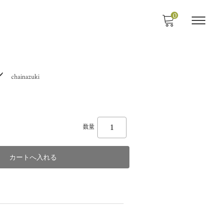
0
ン
chainazuki
数量