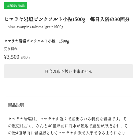
お勧め商品
ヒマラヤ岩塩ピンクソルト小粒1500g 毎日入浴の30回分
himalayanpinksaltsmallgrain1500g
ヒマラヤ岩塩ピンクソルト小粒 1500g
売り切れ
¥3,500
（税込）
只今お取り扱い出来ません
商品説明
ヒマラヤ岩塩は、ヒマラヤ山近くで産出される特別な岩塩です。そ
の歴史は古く、なんと40億年前に海水が陸地で結晶が形成され、そ
の後4億年前に岩塩層としてヒマラヤ山脈で入手できるようになり