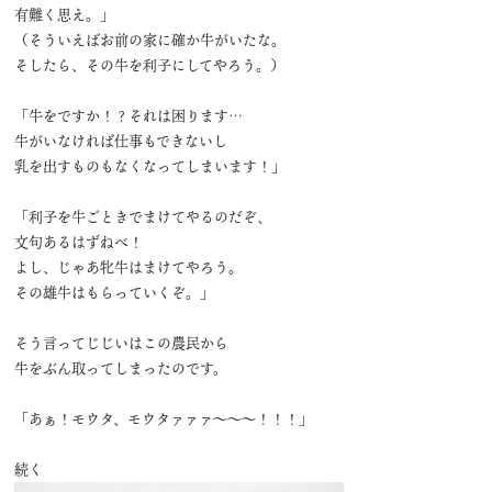
有難く思え。」
（そういえばお前の家に確か牛がいたな。
そしたら、その牛を利子にしてやろう。）
「牛をですか！？それは困ります…
牛がいなければ仕事もできないし
乳を出すものもなくなってしまいます！」
「利子を牛ごときでまけてやるのだぞ、
文句あるはずねべ！
よし、じゃあ牝牛はまけてやろう。
その雄牛はもらっていくぞ。」
そう言ってじじいはこの農民から
牛をぶん取ってしまったのです。
「あぁ！モウタ、モウタァァァ～～～！！！」
続く