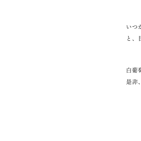
いつ
と、
白葡
是非