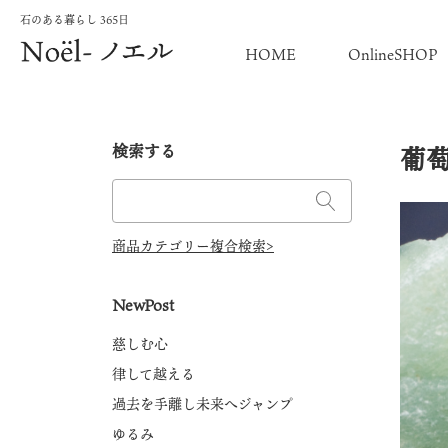
石のある暮らし 365日
HOME
OnlineSHOP
検索する
葡
商品カテゴリー複合検索>
NewPost
慈しむ心
律して越える
過去を手離し未来へジャンプ
ゆるみ