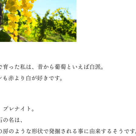
で育った私は、昔から葡萄といえば白派。
ンも赤より白が好きです。
、プレナイト。
石の名は、
の房のような形状で発掘される事に由来するそうです